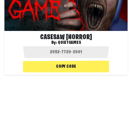
CASESAW [HORROR]
By:
QUIETGAMES
COPY CODE