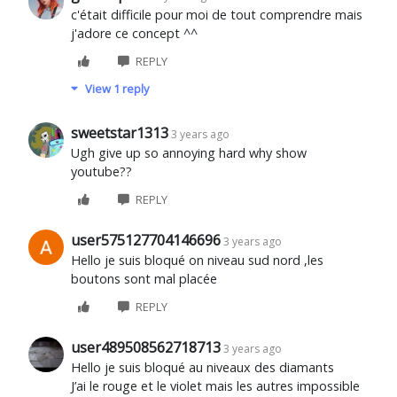
c'était difficile pour moi de tout comprendre mais
j'adore ce concept ^^
REPLY
View 1 reply
sweetstar1313
3 years ago
Ugh give up so annoying hard why show
youtube??
REPLY
user575127704146696
3 years ago
Hello je suis bloqué on niveau sud nord ,les
boutons sont mal placée
REPLY
user489508562718713
3 years ago
Hello je suis bloqué au niveaux des diamants
J’ai le rouge et le violet mais les autres impossible