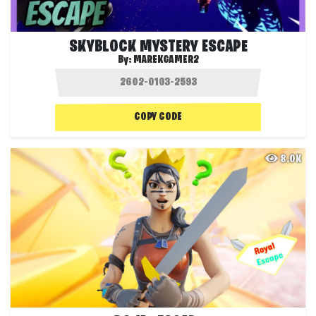
SKYBLOCK MYSTERY ESCAPE
By:
MAREKGAMER2
COPY CODE
8.0K