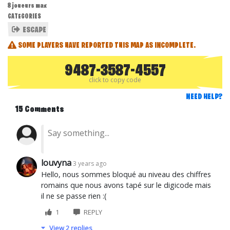
8 joueurs max
CATEGORIES
ESCAPE
SOME PLAYERS HAVE REPORTED THIS MAP AS INCOMPLETE.
9487-3587-4557
click to copy code
NEED HELP?
15 Comments
louvyna
3 years ago
Hello, nous sommes bloqué au niveau des chiffres
romains que nous avons tapé sur le digicode mais
il ne se passe rien :(
1
REPLY
View 2 replies