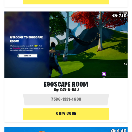
7.1K
EGGSCAPE ROOM
By:
RAY-A-RAJ
COPY CODE
9.4K