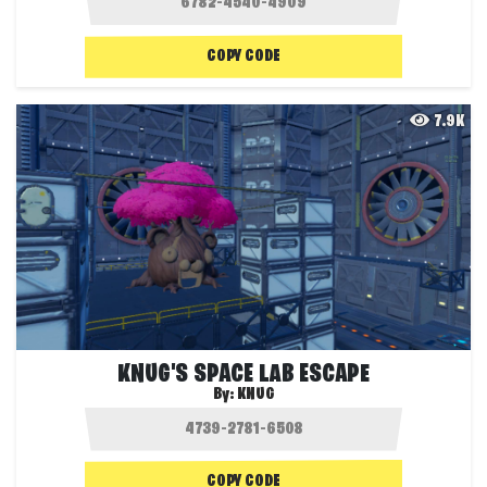
COPY CODE
7.9K
KNUG'S SPACE LAB ESCAPE
By:
KNUG
COPY CODE