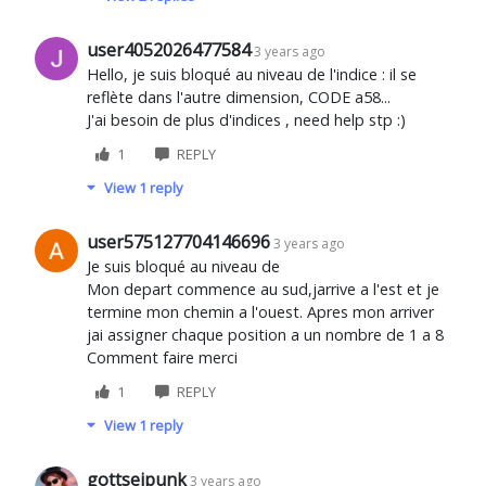
user4052026477584
3 years ago
Hello, je suis bloqué au niveau de l'indice : il se
reflète dans l'autre dimension, CODE a58...
J'ai besoin de plus d'indices , need help stp :)
1
REPLY
View 1 reply
user575127704146696
3 years ago
Je suis bloqué au niveau de
Mon depart commence au sud,jarrive a l'est et je
termine mon chemin a l'ouest. Apres mon arriver
jai assigner chaque position a un nombre de 1 a 8
Comment faire merci
1
REPLY
View 1 reply
gottseipunk
3 years ago